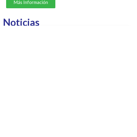
Más Información
Noticias
Facultad de Ingeniería Agrícola
fortalece desarrollo tecnológico de
SIMOL 2 para la gestión del agua rural